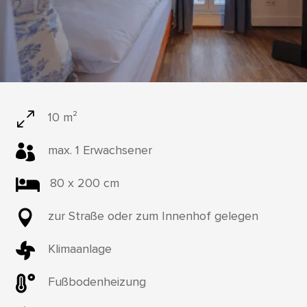
0
10 m²

max. 1 Erwachsener

80 x 200 cm

zur Straße oder zum Innenhof gelegen

Klimaanlage

Fußbodenheizung