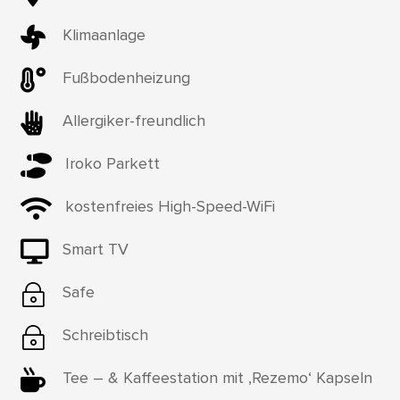

Klimaanlage

Fußbodenheizung

Allergiker-freundlich

Iroko Parkett

kostenfreies High-Speed-WiFi

Smart TV
~
Safe
~
Schreibtisch

Tee – & Kaffeestation mit ‚Rezemo‘ Kapseln