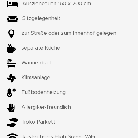

Ausziehcouch 160 x 200 cm

Sitzgelegenheit

zur Straße oder zum Innenhof gelegen

separate Küche

Wannenbad

Klimaanlage

Fußbodenheizung

Allergiker-freundlich

Iroko Parkett

kostenfreies High-Speed-WiFi