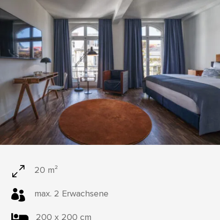
0
20 m²

max. 2 Erwachsene

200 x 200 cm