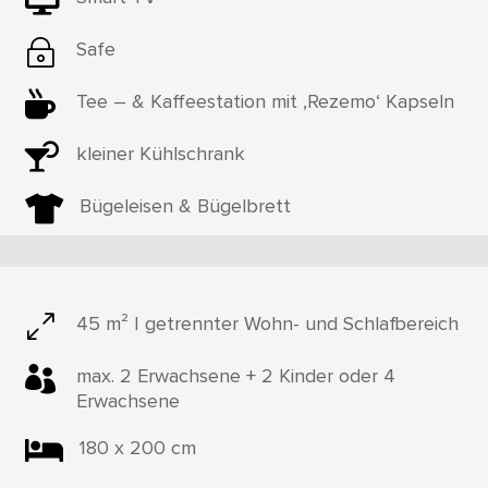
~
Safe

Tee – & Kaffeestation mit ‚Rezemo‘ Kapseln

kleiner Kühlschrank

Bügeleisen & Bügelbrett
0
45 m² | getrennter Wohn- und Schlafbereich

max. 2 Erwachsene + 2 Kinder oder 4
Erwachsene

180 x 200 cm