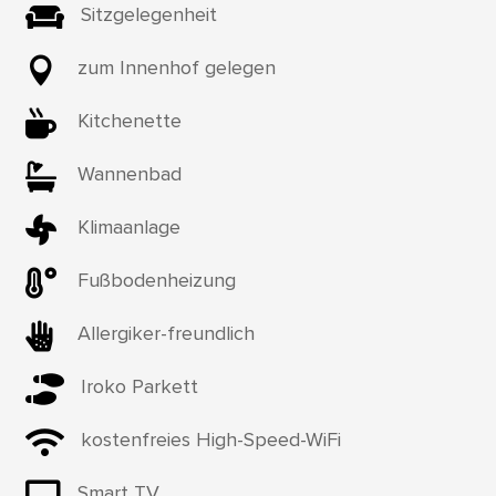

Sitzgelegenheit

zum Innenhof gelegen

Kitchenette

Wannenbad

Klimaanlage

Fußbodenheizung

Allergiker-freundlich

Iroko Parkett

kostenfreies High-Speed-WiFi

Smart TV