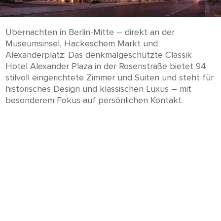
Übernachten in Berlin-Mitte – direkt an der
Museumsinsel, Hackeschem Markt und
Alexanderplatz: Das denkmalgeschützte Classik
Hotel Alexander Plaza in der Rosenstraße bietet 94
stilvoll eingerichtete Zimmer und Suiten und steht für
historisches Design und klassischen Luxus – mit
besonderem Fokus auf persönlichen Kontakt.
Das Hotel blickt auf 100 Jahre Geschichte zurück
und verbindet elegante Ästhetik, Persönlichkeit und
Lokalität. Die Architektur aus der Gründerzeit prägt
den individuellen Charme des Hauses und schafft
gemeinsam mit modernem Design und zeitgemäßen
Serviceangeboten eine ruhige Atmosphäre mitten im
lebendigen Zentrum Berlins.