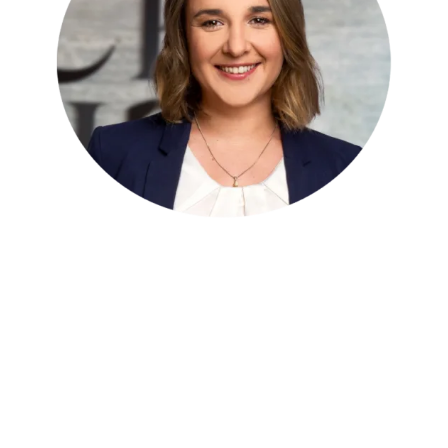
Aylin Lamsfuss
General Manager
„Mein Herz schlägt für die Gastfreundschaft, und
ich finde es jeden Morgen aufs Neue inspirierend,
in das Classik® Hotel Antonius zurückzukehren.“