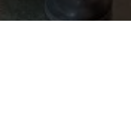
Home
»
Wer wir sind
Classik Hotel Collection:
Eine Kollektion – fünf
einzigartige Hotels
Die
Classik Hotel Collection
ist eine privat
geführte Gruppe mit fünf Boutique-Hotels, die
ein unvergleichlicher Charakter prägt.