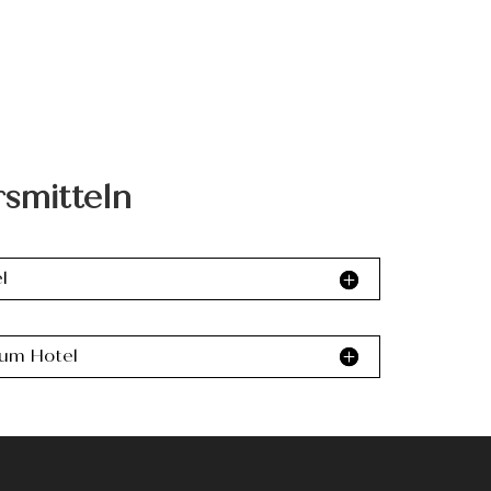
rsmitteln
l
um Hotel