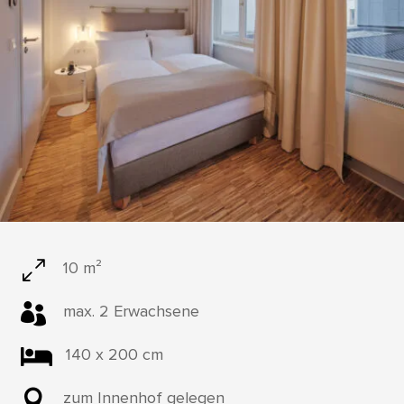
0
10 m²

max. 2 Erwachsene

140 x 200 cm

zum Innenhof gelegen