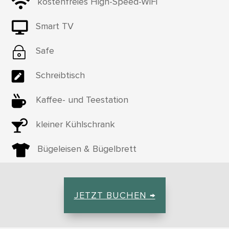

kostenfreies High-Speed-WiFi

Smart TV
~
Safe

Schreibtisch

Kaffee- und Teestation

kleiner Kühlschrank

Bügeleisen & Bügelbrett
JETZT BUCHEN →