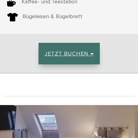

Kaffee- und Teestation

Bügeleisen & Bügelbrett
JETZT BUCHEN →