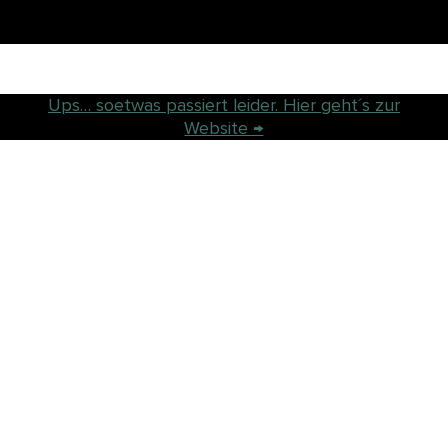
Ups… soetwas passiert leider. Hier geht´s zur
Website →