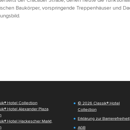
bischen Baukörper, vorspringende Treppenhäuser und Da
ungsbild.
sik® Hotel Collection
© 2026 Classik® Hotel
sik® Hotel Alexander Plaza,
Collection
n
Erklärung zur Barrierefreiheit
sik® Hotel Hackescher Markt,
n
AGB