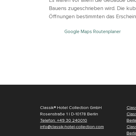
Bauens zugeschrieben wird. Die ku
Öffnungen bestimmten das Erschein
Google Maps Routenplaner
Classik® Hotel Collection GmbH
Clas
Rosenstraße 1 | D-10178 Berlin
Clas
Telefon: +49 30 240010
Berli
info@classik-hotel-collection.com
Clas
Berli