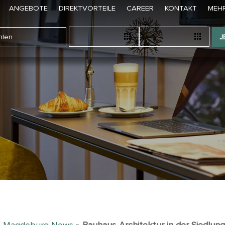
ANGEBOTE
DIREKTVORTEILE
CAREER
KONTAKT
MEH
J
»
Magdeburg News
»
Bauhaus-Architektur in der Siedlun