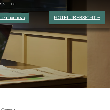
R
DE
HOTELÜBERSICHT →
ETZT BUCHEN →
g Cracau