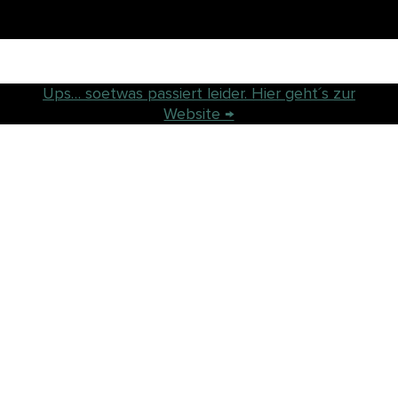
Ups… soetwas passiert leider. Hier geht´s zur
Website →