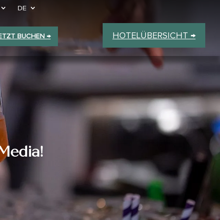
DE
HOTELÜBERSICHT →
ETZT BUCHEN →
 Media!