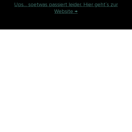
Ups… soetwas passiert leider. Hier geht´s zur
Website →